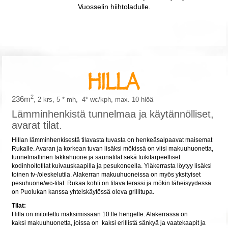
Vuosselin hiihtoladulle.
2
236m
,
2 krs, 5 * mh, 4* wc/kph, max. 10 hlöä
Lämminhenkistä tunnelmaa ja käytännölliset,
avarat tilat.
Hillan lämminhenkisestä tilavasta tuvasta on henkeäsalpaavat maisemat
Rukalle. Avaran ja korkean tuvan lisäksi mökissä on viisi makuuhuonetta,
tunnelmallinen takkahuone ja saunatilat sekä tuikitarpeelliset
kodinhoitotilat kuivauskaapilla ja pesukoneella. Yläkerrasta löytyy lisäksi
toinen tv-/oleskelutila. Alakerran makuuhuoneissa on myös yksityiset
pesuhuone/wc-tilat. Rukaa kohti on tilava terassi ja mökin läheisyydessä
on Puolukan kanssa yhteiskäytössä oleva grillitupa.
Tilat:
Hilla on mitoitettu maksimissaan 10:lle hengelle. Alakerrassa on
kaksi makuuhuonetta, joissa on kaksi erillistä sänkyä ja vaatekaapit ja