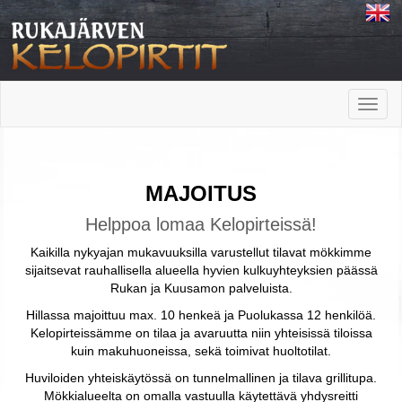
Toggle
naviga
MAJOITUS
Helppoa lomaa Kelopirteissä!
Kaikilla nykyajan mukavuuksilla varustellut tilavat mökkimme
sijaitsevat rauhallisella alueella hyvien kulkuyhteyksien päässä
Rukan ja Kuusamon palveluista.
Hillassa majoittuu max. 10 henkeä ja Puolukassa 12 henkilöä.
Kelopirteissämme on tilaa ja avaruutta niin yhteisissä tiloissa
kuin makuhuoneissa, sekä toimivat huoltotilat.
H
uviloiden yhteiskäytössä on tunnelmallinen ja tilava grillitupa
.
Mökkialueelta on omalla vastuulla käytettävä yhdysreitti