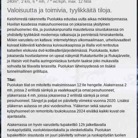
240m
, 2 krs, 6 * mh, 7 * wc/kph, max. 12 hlöä
Valoisuutta ja toimivia, tyylikkäitä tiloja.
Kelohirrestä rakennettu Puolukka edustaa uutta aikaa mökkitarjonnassa.
Huvilan kuudessa makuuhuoneessa on jokaisessa yksityinen
pesuhuone/wc-tila, ja puolukanpunalla maustetussa sisustuksessa on
yhdistetty tyylikkästi moderneja ratkaisuja ja perinteisiä hirsirakenteita.
Mökin varustelu on kattava: internetyhteys ulkomaailmaan, urheiluvaatteet
kuivaat kätevästi kahdessa kuivauskaapissa ja illalla voit rentoutua
katsellen elokuvia dvd-kotiteatterijärjestelmässä. Puolukasta, kuten
jokaisesta huvilastamme on upeat näkymät Rukatunturille ja Rukajärvelle,
ja iltaisin voit ihailla auringonlaskua tunturin taakse joko mukavalta
sohvalta tai tilavalta terassilta. Puolukan läheisyydessä on lisäksi
tunnelmallinen grillitupa.
Tilat:
Puolukan tilat on mitoitettu maksimissaan 12:lle hengelle. Alakerrassa 2
mh, joissa 2 erillistä sänkyä ja vaatekaapit ja omat pesuhuoneet,
yläkerrassa 4 mh, joissa jokaisessa 2 erillistä sänkyä ja omat
pesuhuoneet. Sängyt ja patjat on päivitetty viimeksi vuonna 2020. Lisäksi
yläkerran aulassa on yksi vuodesohva. Yläkerran sekä saunan
kylpyhuoneet on remontoitu toukokuussa 2024 eivätkä kaikki kuvat ole
ajantasalla.
Alakerrassa on hyvin varusteltu tupakeittiö 12h jatkettavalla
ruokapöydällä, vuolukiviavotakalla ja oleskelutilalla. Puolukan
tupakeittiön sisustusta on juuri päivitetty sohvan ja ruokapöydän tuolien