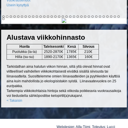
Vuokrausehdot
Usein kysyttyä
Alustava viikkohinnasto
Huvila
Talvisesonki
Kesä
Siivous
Puolukka (la-la)
2520-2870€
1785€
210
€
Hilla (su-su)
1890-2170€
1365€
160
€
Tarkistathan aina halutun viikon hinnan, sillä yllä olevat hinnat ovat
viitteelliset vaihdellen viikkokohtaisesti eivätkä sisällä siivousta tai
liinavaatteita. Suosittelemme omien liinavaatteiden ja pyyhkeiden käyttöä
aina kuin mahdollista jo ekologisistakin syistä. Liinavaatevuokra on 25
eur/pakka.
Tarkempia viikkokohtaisia hintoja sekä viikosta poikkeavia vuokrausaikoja
voi tiedustella sähköpostitse kelopirtit(a)rukajarvi.
< Takaisin
Webdesign:
Alfa-Tiimi
, Toteutus:
Lucci