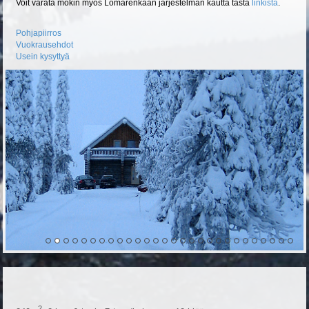
Voit varata mökin myös Lomarenkaan järjestelmän kautta tästä
linkistä
.
Pohjapiirros
Vuokrausehdot
Usein kysyttyä
2