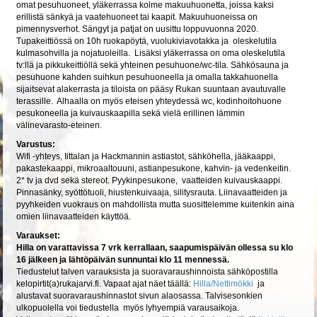
omat pesuhuoneet, yläkerrassa kolme makuuhuonetta, joissa kaksi
erillistä sänkyä ja vaatehuoneet tai kaapit. Makuuhuoneissa on
pimennysverhot. Sängyt ja patjat on uusittu loppuvuonna 2020.
Tupakeittiössä on 10h ruokapöytä, vuolukiviavotakka ja oleskelutila
kulmasohvilla ja nojatuoleilla. Lisäksi yläkerrassa on oma oleskelutila
tv:llä ja pikkukeittiöllä sekä yhteinen pesuhuone/wc-tila. Sähkösauna ja
pesuhuone kahden suihkun pesuhuoneella ja omalla takkahuonella
sijaitsevat alakerrasta ja tiloista on pääsy Rukan suuntaan avautuvalle
terassille. Alhaalla on myös eteisen yhteydessä wc, kodinhoitohuone
pesukoneella ja kuivauskaapilla sekä vielä erillinen lämmin
välinevarasto-eteinen.
Varustus:
Wifi -yhteys, Iittalan ja Hackmannin astiastot, sähköhella, jääkaappi,
pakastekaappi, mikroaaltouuni, astianpesukone, kahvin- ja vedenkeitin.
2* tv ja dvd sekä stereot. Pyykinpesukone, vaatteiden kuivauskaappi.
Pinnasänky, syöttötuoli, hiustenkuivaaja, silitysrauta. Liinavaatteiden ja
pyyhkeiden vuokraus on mahdollista mutta suosittelemme kuitenkin aina
omien liinavaatteiden käyttöä.
Varaukset:
Hilla on varattavissa 7 vrk kerrallaan, saapumispäivän ollessa su klo
16 jälkeen ja lähtöpäivän sunnuntai klo 11 mennessä.
Tiedustelut talven varauksista ja suoravaraushinnoista sähköpostilla
kelopirtit(a)rukajarvi.fi. Vapaat ajat näet täällä:
Hilla/Nettimökki
ja
alustavat suoravaraushinnastot sivun alaosassa. Talvisesonkien
ulkopuolella voi tiedustella myös lyhyempiä varausaikoja.